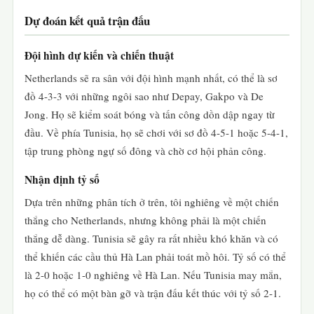
Dự đoán kết quả trận đấu
Đội hình dự kiến và chiến thuật
Netherlands sẽ ra sân với đội hình mạnh nhất, có thể là sơ
đồ 4-3-3 với những ngôi sao như Depay, Gakpo và De
Jong. Họ sẽ kiểm soát bóng và tấn công dồn dập ngay từ
đầu. Về phía Tunisia, họ sẽ chơi với sơ đồ 4-5-1 hoặc 5-4-1,
tập trung phòng ngự số đông và chờ cơ hội phản công.
Nhận định tỷ số
Dựa trên những phân tích ở trên, tôi nghiêng về một chiến
thắng cho Netherlands, nhưng không phải là một chiến
thắng dễ dàng. Tunisia sẽ gây ra rất nhiều khó khăn và có
thể khiến các cầu thủ Hà Lan phải toát mồ hôi. Tỷ số có thể
là 2-0 hoặc 1-0 nghiêng về Hà Lan. Nếu Tunisia may mắn,
họ có thể có một bàn gỡ và trận đấu kết thúc với tỷ số 2-1.