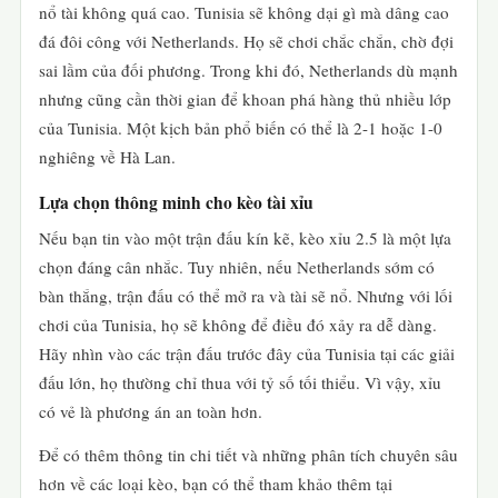
nổ tài không quá cao. Tunisia sẽ không dại gì mà dâng cao
đá đôi công với Netherlands. Họ sẽ chơi chắc chắn, chờ đợi
sai lầm của đối phương. Trong khi đó, Netherlands dù mạnh
nhưng cũng cần thời gian để khoan phá hàng thủ nhiều lớp
của Tunisia. Một kịch bản phổ biến có thể là 2-1 hoặc 1-0
nghiêng về Hà Lan.
Lựa chọn thông minh cho kèo tài xỉu
Nếu bạn tin vào một trận đấu kín kẽ, kèo xỉu 2.5 là một lựa
chọn đáng cân nhắc. Tuy nhiên, nếu Netherlands sớm có
bàn thắng, trận đấu có thể mở ra và tài sẽ nổ. Nhưng với lối
chơi của Tunisia, họ sẽ không để điều đó xảy ra dễ dàng.
Hãy nhìn vào các trận đấu trước đây của Tunisia tại các giải
đấu lớn, họ thường chỉ thua với tỷ số tối thiểu. Vì vậy, xỉu
có vẻ là phương án an toàn hơn.
Để có thêm thông tin chi tiết và những phân tích chuyên sâu
hơn về các loại kèo, bạn có thể tham khảo thêm tại