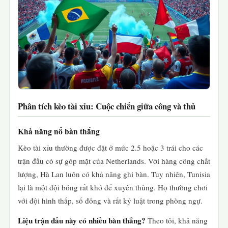
Phân tích kèo tài xỉu: Cuộc chiến giữa công và thủ
Khả năng nổ bàn thắng
Kèo tài xỉu thường được đặt ở mức 2.5 hoặc 3 trái cho các
trận đấu có sự góp mặt của Netherlands. Với hàng công chất
lượng, Hà Lan luôn có khả năng ghi bàn. Tuy nhiên, Tunisia
lại là một đội bóng rất khó để xuyên thủng. Họ thường chơi
với đội hình thấp, số đông và rất kỷ luật trong phòng ngự.
Liệu trận đấu này có nhiều bàn thắng?
Theo tôi, khả năng