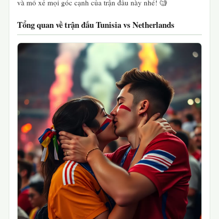
và mổ xẻ mọi góc cạnh của trận đấu này nhé! 🧐
Tổng quan về trận đấu Tunisia vs Netherlands