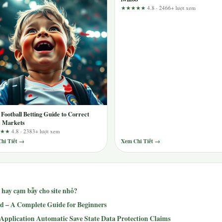
★★★★★
4.8 · 2466+ lượt xem
Football Betting Guide to Correct
e Markets
★★★
4.8 · 2383+ lượt xem
hi Tiết →
Xem Chi Tiết →
 hay cạm bẫy cho site nhỏ?
ad – A Complete Guide for Beginners
 Application Automatic Save State Data Protection Claims