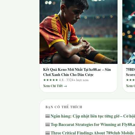
Kết Quả Keno Mới Nhất Tại hz88.ac – Sân
75BD 
Chơi Xanh Chín Cho Dân Cược
Scor
★★★★★
4.8 · 3324+ lượt xem
★★
Xem Chi Tiết →
Xem C
BẠN CÓ THỂ THÍCH
Ngân hàng: Cập nhật liên tục từng giờ – Cơ hội
🎰
Top Baccarat Strategies for Winning at Fly88.
🎰
Three Critical Findings About 789club Mobile
🎰