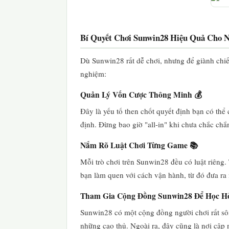
Bí Quyết Chơi Sunwin28 Hiệu Quả Cho 
Dù Sunwin28 rất dễ chơi, nhưng để giành chiến
nghiệm:
Quản Lý Vốn Cược Thông Minh 💰
Đây là yếu tố then chốt quyết định bạn có th
định. Đừng bao giờ "all-in" khi chưa chắc chắn
Nắm Rõ Luật Chơi Từng Game 📚
Mỗi trò chơi trên Sunwin28 đều có luật riêng.
bạn làm quen với cách vận hành, từ đó đưa ra 
Tham Gia Cộng Đồng Sunwin28 Để Học Hỏ
Sunwin28 có một cộng đồng người chơi rất sôi
những cao thủ. Ngoài ra, đây cũng là nơi cập