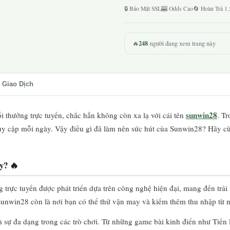
🔒 Bảo Mật SSL
🎰 Odds Cao
🔄 Hoàn Trả 1
248
🔥
người đang xem trang này
Giao Dịch
sunwin28
ổi thưởng trực tuyến, chắc hẳn không còn xa lạ với cái tên
. T
uy cập mỗi ngày. Vậy điều gì đã làm nên sức hút của Sunwin28? Hãy cùn
y? 🔥
 trực tuyến được phát triển dựa trên công nghệ hiện đại, mang đến trả
 Sunwin28 còn là nơi bạn có thể thử vận may và kiếm thêm thu nhập từ n
à sự đa dạng trong các trò chơi. Từ những game bài kinh điển như Tiế