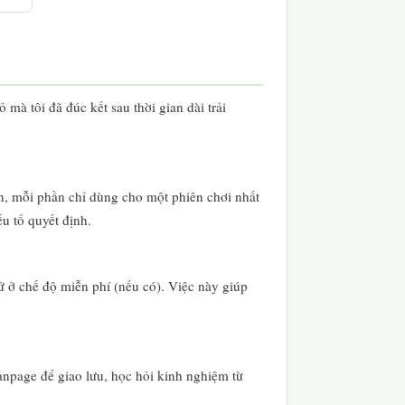
mà tôi đã đúc kết sau thời gian dài trải
ần, mỗi phần chỉ dùng cho một phiên chơi nhất
u tố quyết định.
ử ở chế độ miễn phí (nếu có). Việc này giúp
anpage để giao lưu, học hỏi kinh nghiệm từ