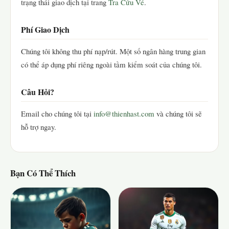
trạng thái giao dịch tại trang
Tra Cứu Vé
.
Phí Giao Dịch
Chúng tôi không thu phí nạp/rút. Một số ngân hàng trung gian
có thể áp dụng phí riêng ngoài tầm kiểm soát của chúng tôi.
Câu Hỏi?
Email cho chúng tôi tại
info@thienhast.com
và chúng tôi sẽ
hỗ trợ ngay.
Bạn Có Thể Thích