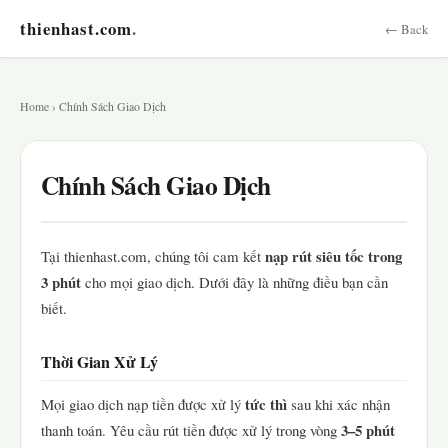
thienhast.com
.
← Back
Home
› Chính Sách Giao Dịch
Chính Sách Giao Dịch
nạp rút siêu tốc trong
Tại thienhast.com, chúng tôi cam kết
3 phút
cho mọi giao dịch. Dưới đây là những điều bạn cần
biết.
Thời Gian Xử Lý
tức thì
Mọi giao dịch nạp tiền được xử lý
sau khi xác nhận
3–5 phút
thanh toán. Yêu cầu rút tiền được xử lý trong vòng