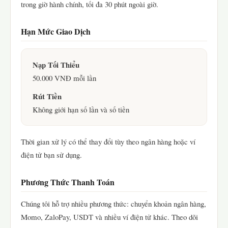
trong giờ hành chính, tối đa 30 phút ngoài giờ.
Hạn Mức Giao Dịch
Nạp Tối Thiểu
50.000 VNĐ mỗi lần
Rút Tiền
Không giới hạn số lần và số tiền
Thời gian xử lý có thể thay đổi tùy theo ngân hàng hoặc ví
điện tử bạn sử dụng.
Phương Thức Thanh Toán
Chúng tôi hỗ trợ nhiều phương thức: chuyển khoản ngân hàng,
Momo, ZaloPay, USDT và nhiều ví điện tử khác. Theo dõi