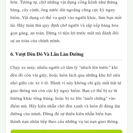
hơn. Tương tự, chở những vật dụng cồng kềnh như thùng
hàng, cây cảnh, ống nước dài ngoằng cũng cực kỳ nguy
hiểm. Vật dụng có thể va quệt vào người khác, làm bạn mất
lái. Hãy tuân thủ quy định chở người và sắp xếp hàng hóa
gọn gàng, an toàn. Đừng vì tiện lợi trước mắt mà đánh đổi
sự an toàn của chính mình.
6. Vượt Đèn Đỏ Và Lấn Làn Đường
Chạy xe máy, nhiều người có tâm lý "nhích lên trước" khi
đèn đỏ còn vài giây, hoặc luồn lách qua những khe hở siêu
nhỏ giữa các xe ô tô. Hành vi này không chỉ gây mất trật tự
giao thông mà còn cực kỳ nguy hiểm. Bạn có thể bị xe từ
hướng khác tông trúng, hoặc bị xe lớn "nuốt chửng" vào
điểm mù. Hãy kiên nhẫn chờ đèn xanh và luôn đi đúng làn
đường của mình. Đừng để sự thiếu kiên nhẫn biến bạn
thành nạn nhân tiếp theo của những vụ tai nạn giao thông.