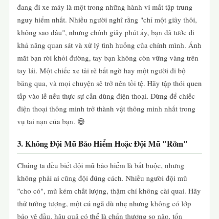
đang đi xe máy là một trong những hành vi mất tập trung
nguy hiểm nhất. Nhiều người nghĩ rằng "chỉ một giây thôi,
không sao đâu", nhưng chính giây phút ấy, bạn đã tước đi
khả năng quan sát và xử lý tình huống của chính mình. Ánh
mắt bạn rời khỏi đường, tay bạn không còn vững vàng trên
tay lái. Một chiếc xe tải rẽ bất ngờ hay một người đi bộ
băng qua, và mọi chuyện sẽ trở nên tồi tệ. Hãy tập thói quen
tấp vào lề nếu thực sự cần dùng điện thoại. Đừng để chiếc
điện thoại thông minh trở thành vật thông minh nhất trong
vụ tai nạn của bạn. 😅
3. Không Đội Mũ Bảo Hiểm Hoặc Đội Mũ "Rởm"
Chúng ta đều biết đội mũ bảo hiểm là bắt buộc, nhưng
không phải ai cũng đội đúng cách. Nhiều người đội mũ
"cho có", mũ kém chất lượng, thậm chí không cài quai. Hãy
thử tưởng tượng, một cú ngã dù nhẹ nhưng không có lớp
bảo vệ đầu, hậu quả có thể là chấn thương sọ não, tổn