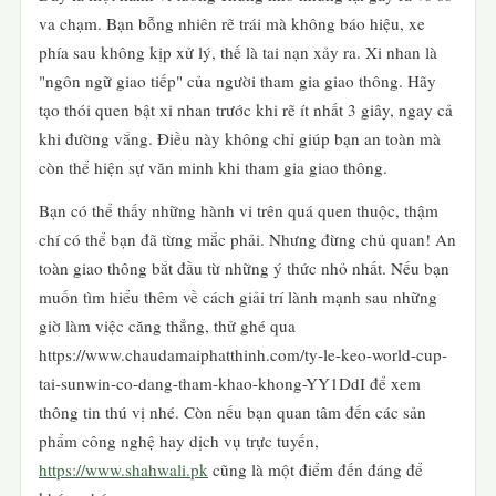
va chạm. Bạn bỗng nhiên rẽ trái mà không báo hiệu, xe
phía sau không kịp xử lý, thế là tai nạn xảy ra. Xi nhan là
"ngôn ngữ giao tiếp" của người tham gia giao thông. Hãy
tạo thói quen bật xi nhan trước khi rẽ ít nhất 3 giây, ngay cả
khi đường vắng. Điều này không chỉ giúp bạn an toàn mà
còn thể hiện sự văn minh khi tham gia giao thông.
Bạn có thể thấy những hành vi trên quá quen thuộc, thậm
chí có thể bạn đã từng mắc phải. Nhưng đừng chủ quan! An
toàn giao thông bắt đầu từ những ý thức nhỏ nhất. Nếu bạn
muốn tìm hiểu thêm về cách giải trí lành mạnh sau những
giờ làm việc căng thẳng, thử ghé qua
https://www.chaudamaiphatthinh.com/ty-le-keo-world-cup-
tai-sunwin-co-dang-tham-khao-khong-YY1DdI để xem
thông tin thú vị nhé. Còn nếu bạn quan tâm đến các sản
phẩm công nghệ hay dịch vụ trực tuyến,
https://www.shahwali.pk
cũng là một điểm đến đáng để