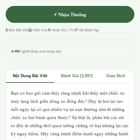
⚡ Nhận Thưởng
🔒 Bảo Mật SSL
🎰 Odds Cao
🔄 Hoàn Trả 1.5%
💳 Đa Kênh Nạp
486
🔥
người đang xem trang này
Nội Dung Bài Viết
Đánh Giá (3,097)
Giao Dịch
Bạn có bao giờ cảm thấy rùng mình khi thấy một chiếc xe
máy lạng lách giữa dòng xe đông đúc? Hay tự hỏi tại sao
mỗi ngày lại có quá nhiều vụ tai nạn thương tâm từ những
chiếc xe hai bánh quen thuộc? Sự thật là, phần lớn các rủi
ro đến từ những thói quen tưởng chừng vô hại nhưng lại cực
kỳ nguy hiểm. Hãy cùng mình điểm danh ngay những hành