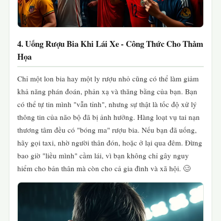
4. Uống Rượu Bia Khi Lái Xe - Công Thức Cho Thảm
Họa
Chỉ một lon bia hay một ly rượu nhỏ cũng có thể làm giảm
khả năng phán đoán, phản xạ và thăng bằng của bạn. Bạn
có thể tự tin mình "vẫn tỉnh", nhưng sự thật là tốc độ xử lý
thông tin của não bộ đã bị ảnh hưởng. Hàng loạt vụ tai nạn
thương tâm đều có "bóng ma" rượu bia. Nếu bạn đã uống,
hãy gọi taxi, nhờ người thân đón, hoặc ở lại qua đêm. Đừng
bao giờ "liều mình" cầm lái, vì bạn không chỉ gây nguy
hiểm cho bản thân mà còn cho cả gia đình và xã hội. 🥴