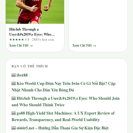
Hitclub Through a
User&#x2019;s Eyes: Who
Should Join and Who Should
★★★★★
4.8 · 2885+ lượt xem
Think Twice
Xem Chi Tiết →
Xem Chi Tiết →
BẠN CÓ THỂ THÍCH
ibet88
🎰
Kèo World Cup Đêm Nay Trên Iwin Có Gì Nổi Bật? Cập
🎰
Nhật Nhanh Cho Dân Yêu Bóng Đá
Hitclub Through a User&#x2019;s Eyes: Who Should Join
🎰
and Who Should Think Twice
go88 High-Yield Slot Machines: A UX Expert Review of
🎰
Rewards, Transparency, and Real-World Usability
s666t5.net – Hướng Dẫn Tham Gia Sự Kiện Đặc Biệt
🎰