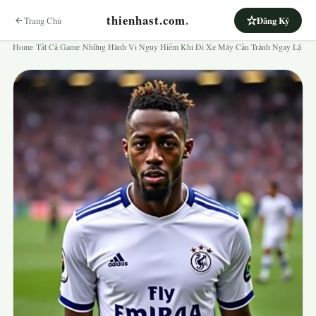
thienhast.com
.
Trang Chủ
Đăng Ký
Home
›
Tất Cả Game
›
Những Hành Vi Nguy Hiểm Khi Đi Xe Máy Cần Tránh Ngay Lậ