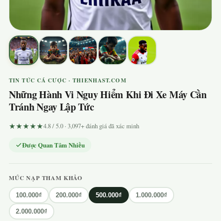
TIN TỨC CÁ CƯỢC · THIENHAST.COM
Những Hành Vi Nguy Hiểm Khi Đi Xe Máy Cần
Tránh Ngay Lập Tức
★★★★★
4.8 / 5.0 · 3,097+ đánh giá đã xác minh
Được Quan Tâm Nhiều
MỨC NẠP THAM KHẢO
100.000₫
200.000₫
500.000₫
1.000.000₫
2.000.000₫