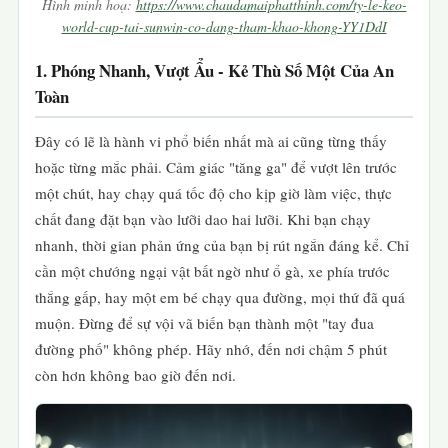
Hình minh hoạ:
https://www.chaudamaiphatthinh.com/ty-le-keo-
world-cup-tai-sunwin-co-dang-tham-khao-khong-YY1DdI
1. Phóng Nhanh, Vượt Ẩu - Kẻ Thù Số Một Của An
Toàn
Đây có lẽ là hành vi phổ biến nhất mà ai cũng từng thấy
hoặc từng mắc phải. Cảm giác "tăng ga" để vượt lên trước
một chút, hay chạy quá tốc độ cho kịp giờ làm việc, thực
chất đang đặt bạn vào lưỡi dao hai lưỡi. Khi bạn chạy
nhanh, thời gian phản ứng của bạn bị rút ngắn đáng kể. Chỉ
cần một chướng ngại vật bất ngờ như ổ gà, xe phía trước
thắng gấp, hay một em bé chạy qua đường, mọi thứ đã quá
muộn. Đừng để sự vội vã biến bạn thành một "tay đua
đường phố" không phép. Hãy nhớ, đến nơi chậm 5 phút
còn hơn không bao giờ đến nơi.