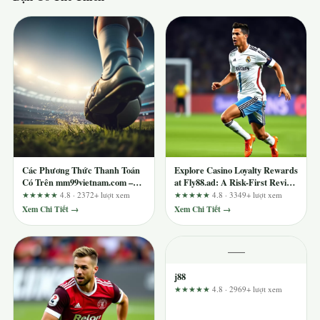
Các Phương Thức Thanh Toán
Explore Casino Loyalty Rewards
Có Trên mm99vietnam.com –
at Fly88.ad: A Risk-First Review
Đánh Giá Theo Tiêu Chí Minh
of the Player Journey
★★★★★
4.8 · 2372+ lượt xem
★★★★★
4.8 · 3349+ lượt xem
Bạch Và An Toàn
Xem Chi Tiết →
Xem Chi Tiết →
—
j88
★★★★★
4.8 · 2969+ lượt xem