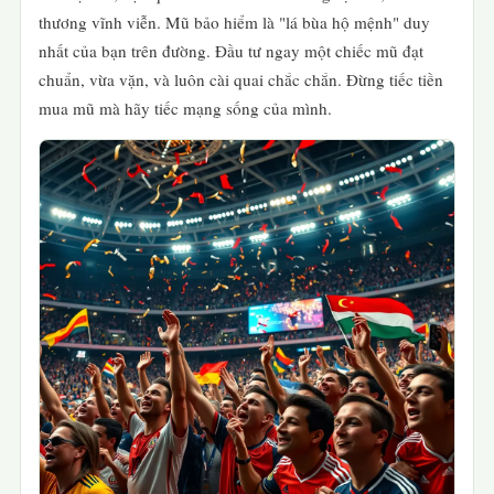
thương vĩnh viễn. Mũ bảo hiểm là "lá bùa hộ mệnh" duy
nhất của bạn trên đường. Đầu tư ngay một chiếc mũ đạt
chuẩn, vừa vặn, và luôn cài quai chắc chắn. Đừng tiếc tiền
mua mũ mà hãy tiếc mạng sống của mình.