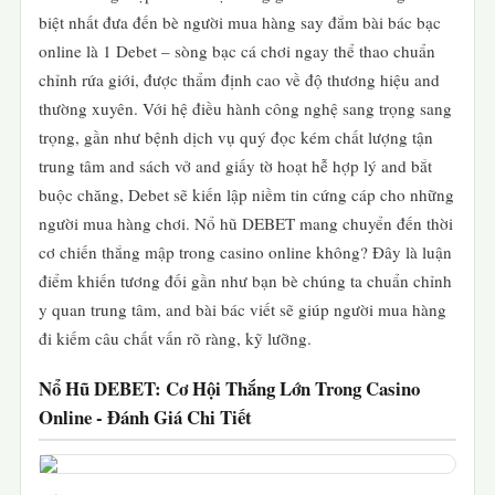
biệt nhất đưa đến bè người mua hàng say đắm bài bác bạc
online là 1 Debet – sòng bạc cá chơi ngay thể thao chuẩn
chỉnh rứa giới, được thẩm định cao về độ thương hiệu and
thường xuyên. Với hệ điều hành công nghệ sang trọng sang
trọng, gần như bệnh dịch vụ quý đọc kém chất lượng tận
trung tâm and sách vở and giấy tờ hoạt hễ hợp lý and bắt
buộc chăng, Debet sẽ kiến lập niềm tin cứng cáp cho những
người mua hàng chơi. Nổ hũ DEBET mang chuyển đến thời
cơ chiến thắng mập trong casino online không? Đây là luận
điểm khiến tương đối gần như bạn bè chúng ta chuẩn chỉnh
y quan trung tâm, and bài bác viết sẽ giúp người mua hàng
đi kiếm câu chất vấn rõ ràng, kỹ lưỡng.
Nổ Hũ DEBET: Cơ Hội Thắng Lớn Trong Casino
Online - Đánh Giá Chi Tiết