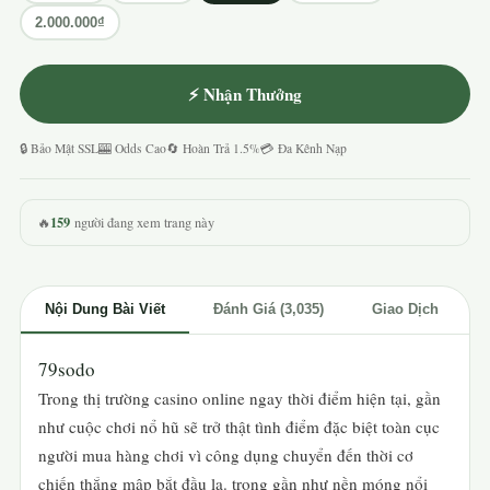
2.000.000₫
⚡ Nhận Thưởng
🔒 Bảo Mật SSL
🎰 Odds Cao
🔄 Hoàn Trả 1.5%
💳 Đa Kênh Nạp
159
🔥
người đang xem trang này
Nội Dung Bài Viết
Đánh Giá (3,035)
Giao Dịch
79sodo
Trong thị trường casino online ngay thời điểm hiện tại, gần
như cuộc chơi nổ hũ sẽ trở thật tình điểm đặc biệt toàn cục
người mua hàng chơi vì công dụng chuyển đến thời cơ
chiến thắng mập bắt đầu lạ. trong gần như nền móng nổi