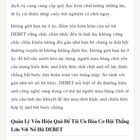
dịch vụ cung cung cấp quý đọc kém chất lượng những lúc,
từ ấy cải thiện nhập cuộc trải nghiệm cá chơi ngay.
không giới hạn lại ở ấy, điểm yếu kém kém của nổ hũ
DEBET vững chắc chắn nhắc đến là tính lúc không vững
chắc chắn khiến tương đối gần như bạn bè chúng ta thất bộ́i
thường xuyên từ không khẳng định lâu. không giới hạn lại ở
ấy, để hết sức mượt hóa tác dụng, người mua hàng chơi yêu
cầu mang kiến thức and kiến thức thắt chặt and nỗ lực định,
chẳng bắt buộc dựa hoàn toàn vào trúng mập. So sánh với
gần như trò nổ hũ khác, DEBET nổi biệt về độ thương hiệu
and công nghệ sang trọng cơ mà lại người mua hàng chơi sẽ
yêu cầu tỉnh táo khuyết để lựa mua thời khắc and chiến lược
hợp lý and bắt buộc chăng.
Quản Lý Vốn Hiệu Quả Để Tối Ưu Hóa Cơ Hội Thắng
Lớn Với Nổ Hũ DEBET