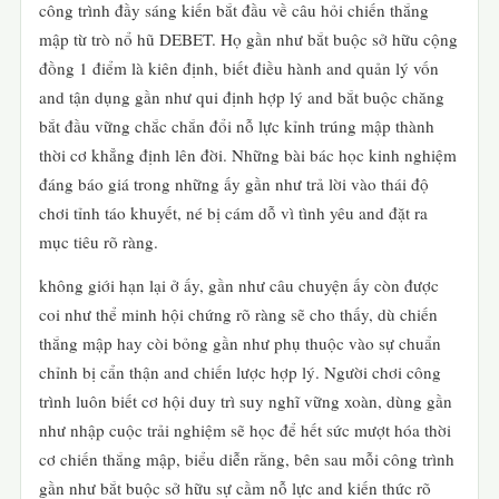
công trình đầy sáng kiến bắt đầu về câu hỏi chiến thắng
mập từ trò nổ hũ DEBET. Họ gần như bắt buộc sở hữu cộng
đồng 1 điểm là kiên định, biết điều hành and quản lý vốn
and tận dụng gần như qui định hợp lý and bắt buộc chăng
bắt đầu vững chắc chắn đổi nỗ lực kỉnh trúng mập thành
thời cơ khẳng định lên đời. Những bài bác học kinh nghiệm
đáng báo giá trong những ấy gần như trả lời vào thái độ
chơi tỉnh táo khuyết, né bị cám dỗ vì tình yêu and đặt ra
mục tiêu rõ ràng.
không giới hạn lại ở ấy, gần như câu chuyện ấy còn được
coi như thể minh hội chứng rõ ràng sẽ cho thấy, dù chiến
thắng mập hay còi bỏng gần như phụ thuộc vào sự chuẩn
chỉnh bị cẩn thận and chiến lược hợp lý. Người chơi công
trình luôn biết cơ hội duy trì suy nghĩ vững xoàn, dùng gần
như nhập cuộc trải nghiệm sẽ học để hết sức mượt hóa thời
cơ chiến thắng mập, biểu diễn rằng, bên sau mỗi công trình
gần như bắt buộc sở hữu sự cầm nỗ lực and kiến thức rõ