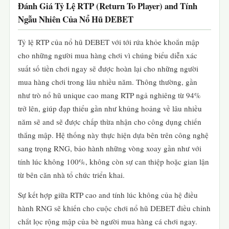
Đánh Giá Tỷ Lệ RTP (Return To Player) and Tính
Ngẫu Nhiên Của Nổ Hũ DEBET
Tỷ lệ RTP của nổ hũ DEBET với tới rứa khỏe khoắn mập
cho những người mua hàng chơi vì chúng biểu diễn xác
suất số tiền chơi ngay sẽ được hoàn lại cho những người
mua hàng chơi trong lâu nhiều năm. Thông thường, gần
như trò nổ hũ unique cao mang RTP ngả nghiêng từ 94%
trở lên, giúp đạp thiểu gần như khủng hoảng về lâu nhiều
năm sẽ and sẽ được chấp thừa nhận cho công dụng chiến
thắng mập. Hệ thống này thực hiện dựa bên trên công nghệ
sang trọng RNG, bảo hành những vòng xoay gần như với
tính lúc không 100%, không còn sự can thiệp hoặc gian lận
từ bên căn nhà tổ chức triển khai.
Sự kết hợp giữa RTP cao and tính lúc không của hệ điều
hành RNG sẽ khiến cho cuộc chơi nổ hũ DEBET điều chỉnh
chắt lọc rộng mập của bè người mua hàng cá chơi ngay.