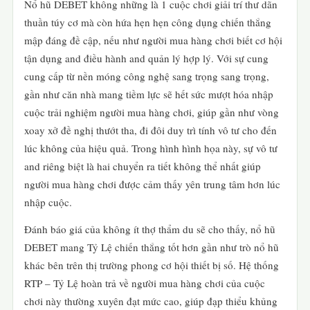
Nổ hũ DEBET không những là 1 cuộc chơi giải trí thư dãn
thuần túy cơ mà còn hứa hẹn hẹn công dụng chiến thắng
mập đáng đề cập, nếu như người mua hàng chơi biết cơ hội
tận dụng and điều hành and quản lý hợp lý. Với sự cung
cung cấp từ nền móng công nghệ sang trọng sang trọng,
gần như căn nhà mang tiềm lực sẽ hết sức mượt hóa nhập
cuộc trải nghiệm người mua hàng chơi, giúp gần như vòng
xoay xở đề nghị thướt tha, đi đôi duy trì tính vô tư cho đến
lúc không của hiệu quả. Trong hình hình họa này, sự vô tư
and riêng biệt là hai chuyển ra tiết không thể nhất giúp
người mua hàng chơi được cảm thấy yên trung tâm hơn lúc
nhập cuộc.
Đánh báo giá của không ít thợ thẩm du sẽ cho thấy, nổ hũ
DEBET mang Tỷ Lệ chiến thắng tốt hơn gần như trò nổ hũ
khác bên trên thị trường phong cơ hội thiết bị số. Hệ thống
RTP – Tỷ Lệ hoàn trả về người mua hàng chơi của cuộc
chơi này thường xuyên đạt mức cao, giúp đạp thiểu khủng