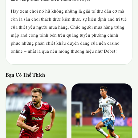
Hãy xem chơi nổ hũ không những là giải trí thư dãn cơ mà
còn là sân chơi thách thức kiến thức, sự kiên định and trí tuệ
của thiết yếu người mua hàng. Chúc người mua hàng trúng
mập and công trình bên trên quãng tuyến phường chinh
phục những phân chiết khấu duyên dáng của nền casino
online – nhất là qua nền móng thương hiệu như Debet!
Bạn Có Thể Thích