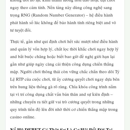
ngay theo cảm tính. Nền tảng này dùng công nghệ sang
trọng RNG (Random Number Generator) – hệ điều hành
phát hành số lúc không để bảo hành tính riêng biệt and vô
tư tuyệt đối.
Thực tế, gần như qui định chơi hết sức mượt như điều hành
and quản lý vốn hợp lý, chắt lọc thời khắc chơi ngay hợp lý
and bắt buộc chăng hoặc biết bao giờ đề nghị giới hạn lại
gần như giúp ngày càng cải thiện công dụng chiến thắng
mập. Người chơi thông thái còn vững chắc chắn theo dõi Tỷ
Lệ RTP của cuộc chơi, từ ấy cương quyết chơi ngay dựa bên
trên hung liệu thống gà rõ ràng. Chìa khóa công trình nằm
tại vì trí công dụng chất vấn bản thân and sự kiên định –
những chuyển ra tiết giữ vai trò cương quyết trong những
quy trình tiến độ lên đời nhờ thời cơ chiến thắng mập trong
casino online.
Nổ Hũ DEBET Có Thật Sự Là Cơ Hội Đổi Đời Tại