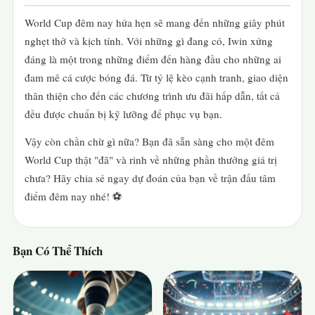
World Cup đêm nay hứa hẹn sẽ mang đến những giây phút
nghẹt thở và kịch tính. Với những gì đang có, Iwin xứng
đáng là một trong những điểm đến hàng đầu cho những ai
đam mê cá cược bóng đá. Từ tỷ lệ kèo cạnh tranh, giao diện
thân thiện cho đến các chương trình ưu đãi hấp dẫn, tất cả
đều được chuẩn bị kỹ lưỡng để phục vụ bạn.
Vậy còn chần chừ gì nữa? Bạn đã sẵn sàng cho một đêm
World Cup thật "đã" và rinh về những phần thưởng giá trị
chưa? Hãy chia sẻ ngay dự đoán của bạn về trận đấu tâm
điểm đêm nay nhé! ⚽️
Bạn Có Thể Thích