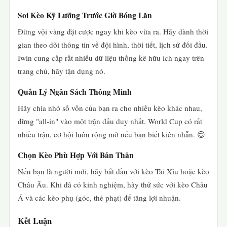
Soi Kèo Kỹ Lưỡng Trước Giờ Bóng Lăn
Đừng vội vàng đặt cược ngay khi kèo vừa ra. Hãy dành thời
gian theo dõi thông tin về đội hình, thời tiết, lịch sử đối đầu.
Iwin cung cấp rất nhiều dữ liệu thống kê hữu ích ngay trên
trang chủ, hãy tận dụng nó.
Quản Lý Ngân Sách Thông Minh
Hãy chia nhỏ số vốn của bạn ra cho nhiều kèo khác nhau,
đừng "all-in" vào một trận đấu duy nhất. World Cup có rất
nhiều trận, cơ hội luôn rộng mở nếu bạn biết kiên nhẫn. 😊
Chọn Kèo Phù Hợp Với Bản Thân
Nếu bạn là người mới, hãy bắt đầu với kèo Tài Xỉu hoặc kèo
Châu Âu. Khi đã có kinh nghiệm, hãy thử sức với kèo Châu
Á và các kèo phụ (góc, thẻ phạt) để tăng lợi nhuận.
Kết Luận