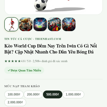
TIN TỨC CÁ CƯỢC · THIENHAST.COM
Kèo World Cup Đêm Nay Trên Iwin Có Gì Nổi
Bật? Cập Nhật Nhanh Cho Dân Yêu Bóng Đá
★★★★★
4.8 / 5.0 · 2,508+ đánh giá đã xác minh
Được Quan Tâm Nhiều
MỨC NẠP THAM KHẢO
100.000₫
200.000₫
500.000₫
1.000.000₫
2.000.000₫