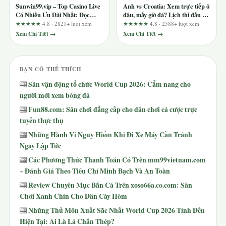
Sunwin99.vip – Top Casino Live
Anh vs Croatia: Xem trực tiếp ở
Có Nhiều Ưu Đãi Nhất: Đọc
đâu, mấy giờ đá? Lịch thi đấu và
Khuyến Mãi Theo Giá Trị Thực
kênh phát sóng
★★★★★
4.8 · 2821+ lượt xem
★★★★★
4.8 · 2588+ lượt xem
Xem Chi Tiết →
Xem Chi Tiết →
BẠN CÓ THỂ THÍCH
Sân vận động tổ chức World Cup 2026: Cẩm nang cho
🎰
người mới xem bóng đá
Fun88.com: Sân chơi đẳng cấp cho dân chơi cá cược trực
🎰
tuyến thực thụ
Những Hành Vi Nguy Hiểm Khi Đi Xe Máy Cần Tránh
🎰
Ngay Lập Tức
Các Phương Thức Thanh Toán Có Trên mm99vietnam.com
🎰
– Đánh Giá Theo Tiêu Chí Minh Bạch Và An Toàn
Review Chuyên Mục Bắn Cá Trên xoso66a.co.com: Sân
🎰
Chơi Xanh Chín Cho Dân Cày Hòm
Những Thủ Môn Xuất Sắc Nhất World Cup 2026 Tính Đến
🎰
Hiện Tại: Ai Là Lá Chắn Thép?