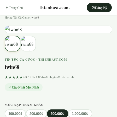
thienhast.com
.
Trang Chủ
Đăng Ký
Home
›
Tất Cả Game
›
iwin68
TIN TỨC CÁ CƯỢC · THIENHAST.COM
iwin68
★★★★★
4.8 / 5.0 · 1,854+ đánh giá đã xác minh
Cập Nhật Mới Nhất
MỨC NẠP THAM KHẢO
100.000₫
200.000₫
500.000₫
1.000.000₫