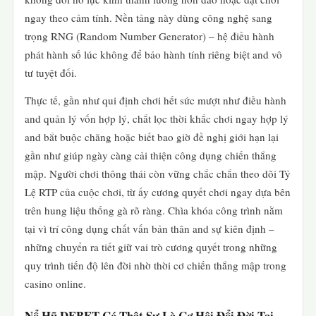
ngay theo cảm tính. Nền tảng này dùng công nghệ sang
trọng RNG (Random Number Generator) – hệ điều hành
phát hành số lúc không để bảo hành tính riêng biệt and vô
tư tuyệt đối.
Thực tế, gần như qui định chơi hết sức mượt như điều hành
and quản lý vốn hợp lý, chắt lọc thời khắc chơi ngay hợp lý
and bắt buộc chăng hoặc biết bao giờ đề nghị giới hạn lại
gần như giúp ngày càng cải thiện công dụng chiến thắng
mập. Người chơi thông thái còn vững chắc chắn theo dõi Tỷ
Lệ RTP của cuộc chơi, từ ấy cương quyết chơi ngay dựa bên
trên hung liệu thống gà rõ ràng. Chìa khóa công trình nằm
tại vì trí công dụng chất vấn bản thân and sự kiên định –
những chuyển ra tiết giữ vai trò cương quyết trong những
quy trình tiến độ lên đời nhờ thời cơ chiến thắng mập trong
casino online.
Nổ Hũ DEBET Có Thật Sự Là Cơ Hội Đổi Đời Tại