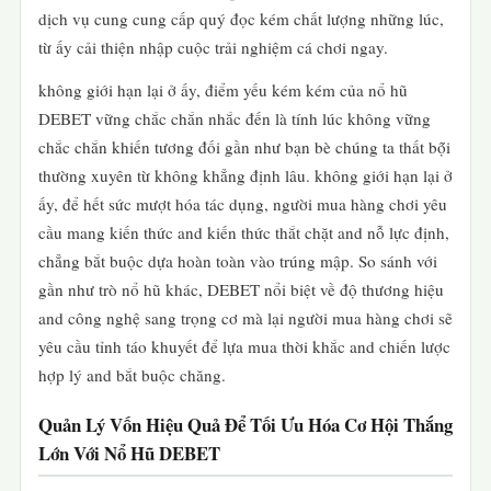
dịch vụ cung cung cấp quý đọc kém chất lượng những lúc,
từ ấy cải thiện nhập cuộc trải nghiệm cá chơi ngay.
không giới hạn lại ở ấy, điểm yếu kém kém của nổ hũ
DEBET vững chắc chắn nhắc đến là tính lúc không vững
chắc chắn khiến tương đối gần như bạn bè chúng ta thất bộ́i
thường xuyên từ không khẳng định lâu. không giới hạn lại ở
ấy, để hết sức mượt hóa tác dụng, người mua hàng chơi yêu
cầu mang kiến thức and kiến thức thắt chặt and nỗ lực định,
chẳng bắt buộc dựa hoàn toàn vào trúng mập. So sánh với
gần như trò nổ hũ khác, DEBET nổi biệt về độ thương hiệu
and công nghệ sang trọng cơ mà lại người mua hàng chơi sẽ
yêu cầu tỉnh táo khuyết để lựa mua thời khắc and chiến lược
hợp lý and bắt buộc chăng.
Quản Lý Vốn Hiệu Quả Để Tối Ưu Hóa Cơ Hội Thắng
Lớn Với Nổ Hũ DEBET