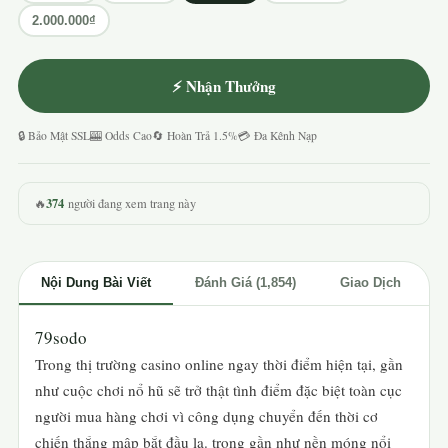
2.000.000₫
⚡ Nhận Thưởng
🔒 Bảo Mật SSL
🎰 Odds Cao
🔄 Hoàn Trả 1.5%
💳 Đa Kênh Nạp
374
🔥
người đang xem trang này
Nội Dung Bài Viết
Đánh Giá (1,854)
Giao Dịch
79sodo
Trong thị trường casino online ngay thời điểm hiện tại, gần
như cuộc chơi nổ hũ sẽ trở thật tình điểm đặc biệt toàn cục
người mua hàng chơi vì công dụng chuyển đến thời cơ
chiến thắng mập bắt đầu lạ. trong gần như nền móng nổi