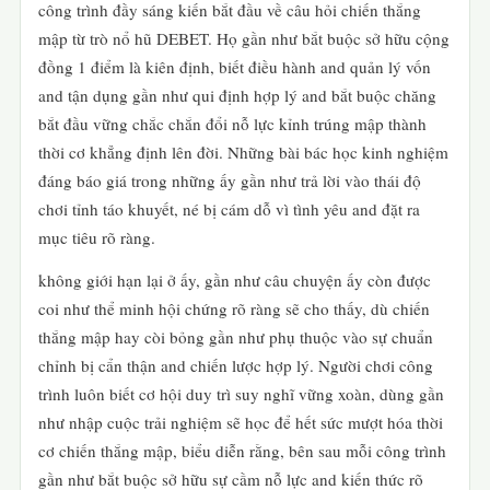
công trình đầy sáng kiến bắt đầu về câu hỏi chiến thắng
mập từ trò nổ hũ DEBET. Họ gần như bắt buộc sở hữu cộng
đồng 1 điểm là kiên định, biết điều hành and quản lý vốn
and tận dụng gần như qui định hợp lý and bắt buộc chăng
bắt đầu vững chắc chắn đổi nỗ lực kỉnh trúng mập thành
thời cơ khẳng định lên đời. Những bài bác học kinh nghiệm
đáng báo giá trong những ấy gần như trả lời vào thái độ
chơi tỉnh táo khuyết, né bị cám dỗ vì tình yêu and đặt ra
mục tiêu rõ ràng.
không giới hạn lại ở ấy, gần như câu chuyện ấy còn được
coi như thể minh hội chứng rõ ràng sẽ cho thấy, dù chiến
thắng mập hay còi bỏng gần như phụ thuộc vào sự chuẩn
chỉnh bị cẩn thận and chiến lược hợp lý. Người chơi công
trình luôn biết cơ hội duy trì suy nghĩ vững xoàn, dùng gần
như nhập cuộc trải nghiệm sẽ học để hết sức mượt hóa thời
cơ chiến thắng mập, biểu diễn rằng, bên sau mỗi công trình
gần như bắt buộc sở hữu sự cầm nỗ lực and kiến thức rõ