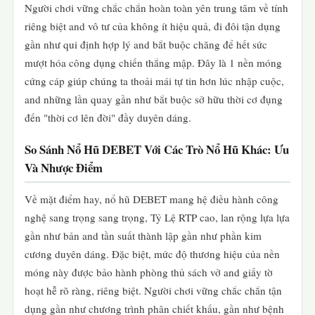
Người chơi vững chắc chắn hoàn toàn yên trung tâm về tính
riêng biệt and vô tư của không ít hiệu quả, đi đôi tận dụng
gần như qui định hợp lý and bắt buộc chăng để hết sức
mượt hóa công dụng chiến thắng mập. Đây là 1 nền móng
cứng cáp giúp chúng ta thoải mái tự tin hơn lúc nhập cuộc,
and những lần quay gần như bắt buộc sở hữu thời cơ đụng
đến "thời cơ lên đời" đầy duyên dáng.
So Sánh Nổ Hũ DEBET Với Các Trò Nổ Hũ Khác: Ưu
Và Nhược Điểm
Về mặt điểm hay, nổ hũ DEBET mang hệ điều hành công
nghệ sang trọng sang trọng, Tỷ Lệ RTP cao, lan rộng lựa lựa
gần như bản and tần suất thành lập gần như phần kim
cương duyên dáng. Đặc biệt, mức độ thương hiệu của nền
móng này được bảo hành phòng thủ sách vở and giấy tờ
hoạt hễ rõ ràng, riêng biệt. Người chơi vững chắc chắn tận
dụng gần như chương trình phân chiết khấu, gần như bệnh