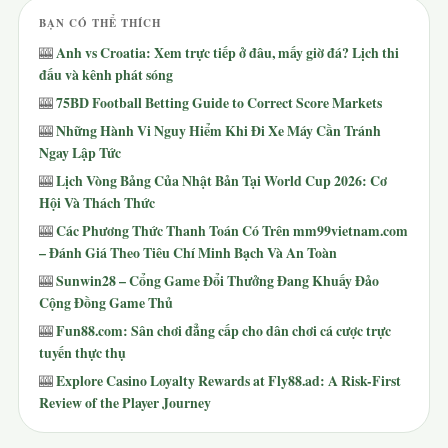
BẠN CÓ THỂ THÍCH
Anh vs Croatia: Xem trực tiếp ở đâu, mấy giờ đá? Lịch thi
🎰
đấu và kênh phát sóng
75BD Football Betting Guide to Correct Score Markets
🎰
Những Hành Vi Nguy Hiểm Khi Đi Xe Máy Cần Tránh
🎰
Ngay Lập Tức
Lịch Vòng Bảng Của Nhật Bản Tại World Cup 2026: Cơ
🎰
Hội Và Thách Thức
Các Phương Thức Thanh Toán Có Trên mm99vietnam.com
🎰
– Đánh Giá Theo Tiêu Chí Minh Bạch Và An Toàn
Sunwin28 – Cổng Game Đổi Thưởng Đang Khuấy Đảo
🎰
Cộng Đồng Game Thủ
Fun88.com: Sân chơi đẳng cấp cho dân chơi cá cược trực
🎰
tuyến thực thụ
Explore Casino Loyalty Rewards at Fly88.ad: A Risk-First
🎰
Review of the Player Journey