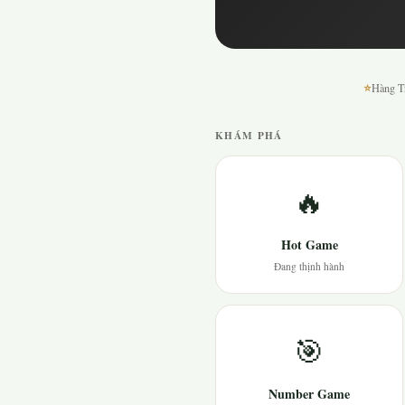
⭐
Hàng T
KHÁM PHÁ
🔥
Hot Game
Đang thịnh hành
🎯
Number Game