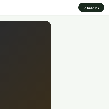
Đăng Ký