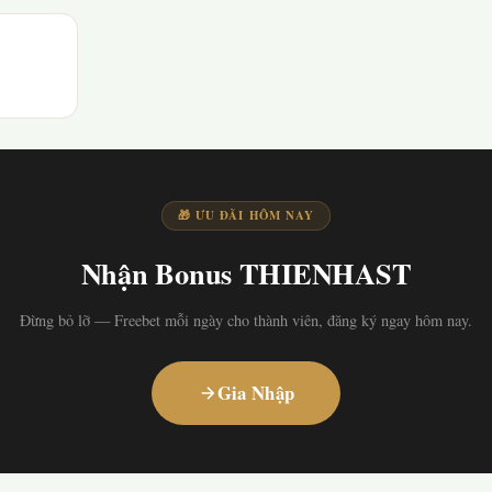
🎁 ƯU ĐÃI HÔM NAY
Nhận Bonus THIENHAST
Đừng bỏ lỡ — Freebet mỗi ngày cho thành viên, đăng ký ngay hôm nay.
Gia Nhập