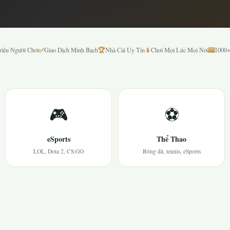
✅
🏆
📱
🎰
riệu Người Chơi
Giao Dịch Minh Bạch
Nhà Cái Uy Tín
Chơi Mọi Lúc Mọi Nơi
1000+
🎮
⚽
eSports
Thể Thao
LOL, Dota 2, CS:GO
Bóng đá, tennis, eSports