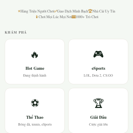
⭐
✅
🏆
Hàng Triệu Người Chơi
Giao Dịch Minh Bạch
Nhà Cái Uy Tín
📱
🎰
Chơi Mọi Lúc Mọi Nơi
1000+ Trò Chơi
KHÁM PHÁ
🔥
🎮
Hot Game
eSports
Đang thịnh hành
LOL, Dota 2, CS:GO
⚽
🏆
Thể Thao
Giải Đấu
Bóng đá, tennis, eSports
Cược giải lớn