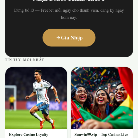
Đừng bỏ lỡ — Freebet mỗi ngày cho thành viên, đăng ký ngay
hôm nay.
Gia Nhập
TIN TỨC MỚI NHẤT
Explore Casino Loyalty
Sunwin99.vip – Top Casino Live